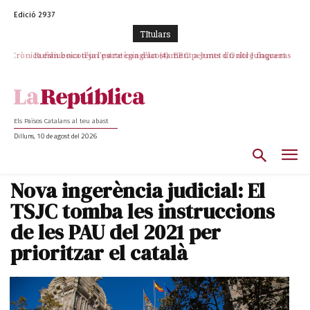
Edició 2937
TItulars
Crònica estiuenca d’un pacte congelat (4): ERC permet un altre flagrant
Rufián boicoteja l’estratègia d’acostament a Junts d’Oriol Junqueras
incompliment de l’acord, les seleccions catalanes un cop més
sacrificades
Els Països Catalans al teu abast
Dilluns, 10 de agost del 2026
Nova ingerència judicial: El
TSJC tomba les instruccions
de les PAU del 2021 per
prioritzar el català