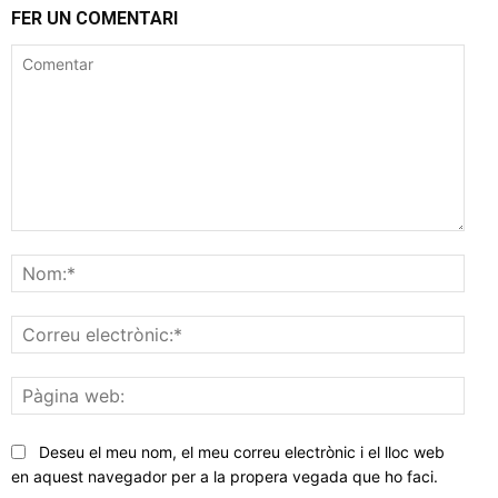
FER UN COMENTARI
Comentar
Nom
Corr
elec
Pàgi
web
Deseu el meu nom, el meu correu electrònic i el lloc web
en aquest navegador per a la propera vegada que ho faci.