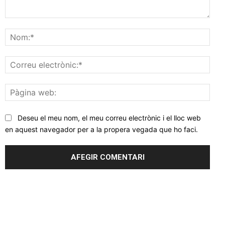
Comentar
Nom
Corr
elec
Pàgi
web
Deseu el meu nom, el meu correu electrònic i el lloc web
en aquest navegador per a la propera vegada que ho faci.