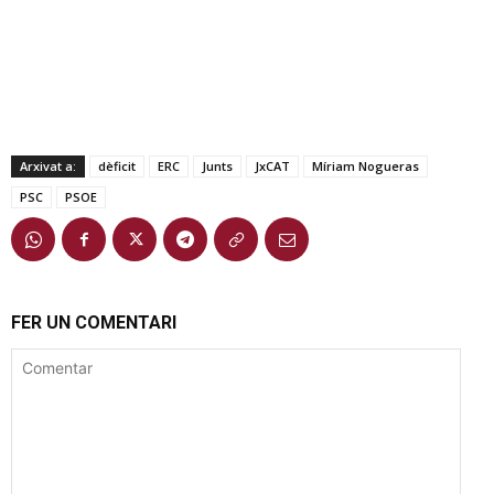
Arxivat a:
dèficit
ERC
Junts
JxCAT
Míriam Nogueras
PSC
PSOE
FER UN COMENTARI