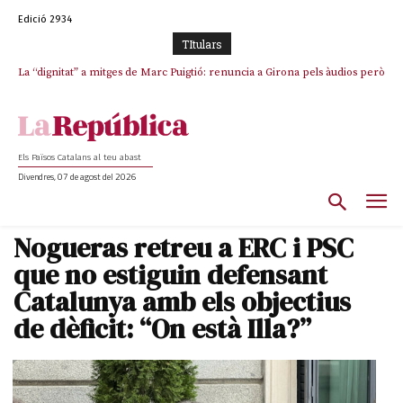
Edició 2934
TItulars
La “dignitat” a mitges de Marc Puigtió: renuncia a Girona pels àudios però
s’aferra als càrrecs remunerats de Sant Julià i el Consell Comarcal
Els Països Catalans al teu abast
Divendres, 07 de agost del 2026
Nogueras retreu a ERC i PSC
que no estiguin defensant
Catalunya amb els objectius
de dèficit: “On està Illa?”