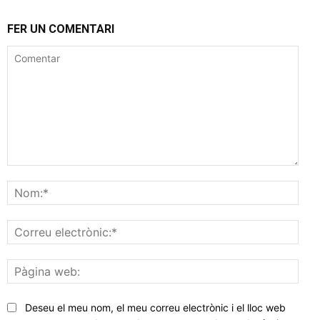
FER UN COMENTARI
Comentar
Nom
Corr
elec
Pàgi
web
Deseu el meu nom, el meu correu electrònic i el lloc web