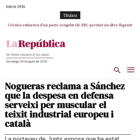
Edició 2936
TItulars
Crònica estiuenca d’un pacte congelat (4): ERC permet un altre flagrant
incompliment de l’acord, les seleccions catalanes un cop més
sacrificades
Els Països Catalans al teu abast
Diumenge, 09 de agost del 2026
Nogueras reclama a Sánchez
que la despesa en defensa
serveixi per muscular el
teixit industrial europeu i
català
La portaveu de Junts exposa que ha estat