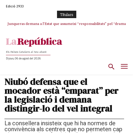
Edició 2933
TItulars
Junqueras demana a l’Estat que assumeixi “responsabilitats” pel “drama
L’abandonament de les seleccions catalanes per part de la UFEC
humà” a Ceuta i avança que Catalunya haurà de continuar acollint
espanyolitza l’esport del país
menors
Els Països Catalans al teu abast
Dijous, 06 de agost del 2026
Niubó defensa que el
mocador està “emparat” per
la legislació i demana
distingir-lo del vel integral
La consellera insisteix que hi ha normes de
convivència als centres que no permeten cap