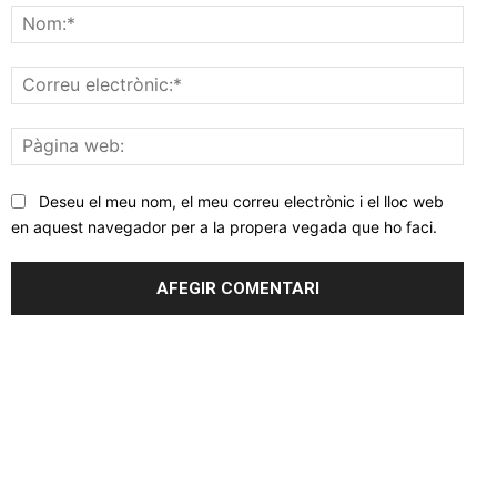
Nom
Corr
elec
Pàgi
web
Deseu el meu nom, el meu correu electrònic i el lloc web
en aquest navegador per a la propera vegada que ho faci.