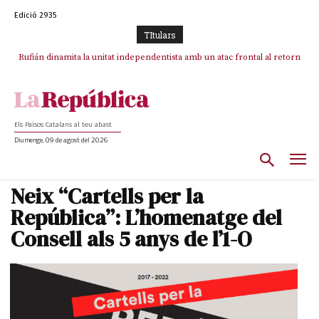
Edició 2935
TItulars
Rufián dinamita la unitat independentista amb un atac frontal al retorn
Puigdemont reivindica la transparència del seu retorn i manté el pols
ferm per la plena llibertat dels encausats
de Puigdemont
Els Països Catalans al teu abast
Diumenge, 09 de agost del 2026
Neix “Cartells per la
República”: L’homenatge del
Consell als 5 anys de l’1-O