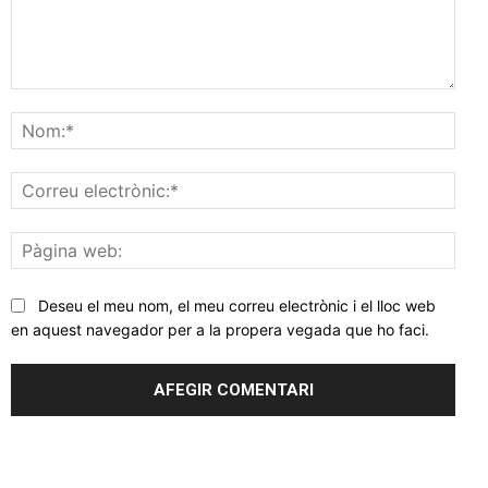
Comentar
Nom
Corr
elec
Pàgi
web
Deseu el meu nom, el meu correu electrònic i el lloc web
en aquest navegador per a la propera vegada que ho faci.