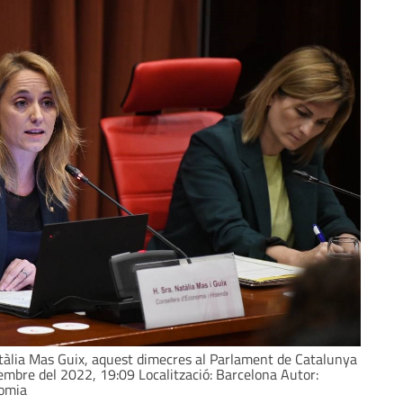
tàlia Mas Guix, aquest dimecres al Parlament de Catalunya
embre del 2022, 19:09 Localització: Barcelona Autor:
nomia