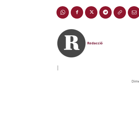
Redacció
|
Dime