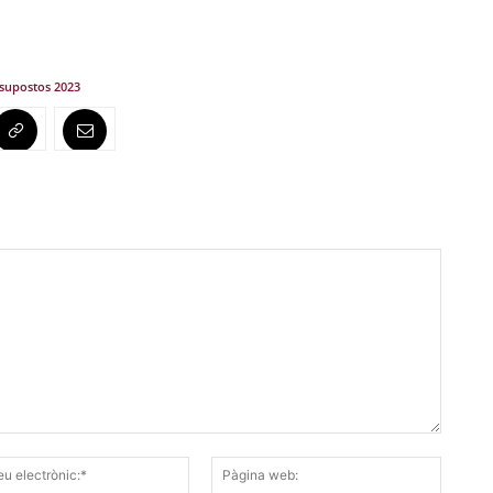
supostos 2023
Correu
Pàgina
electrònic:*
web: