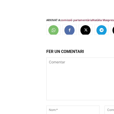
ARXIVAT A:
comissió parlamentària
Natàlia Mas
pres
FER UN COMENTARI
Comentar
Nom:*