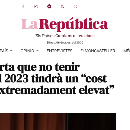
Els Països Catalans al teu abast
Dijous, 06 de agost del 2026
PAÍS
OPINIÓ
ENTREVISTES
ELMONCASTELLER
MÉ
rta que no tenir
 2023 tindrà un “cost
extremadament elevat”