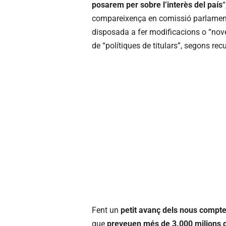
posarem per sobre l’interès del país
“
compareixença en comissió parlament
disposada a fer modificacions o “nove
de “polítiques de titulars”, segons recu
Fent un
petit avanç dels nous compt
que
preveuen més de 3.000 milions d