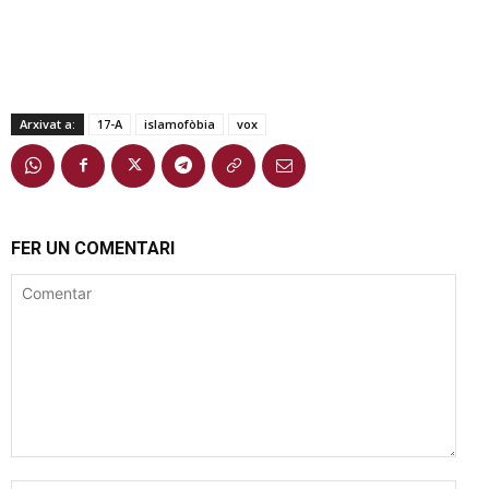
Arxivat a:
17-A
islamofòbia
vox
FER UN COMENTARI
Comentar