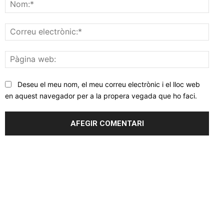
Nom
Corr
elec
Pàgi
web
Deseu el meu nom, el meu correu electrònic i el lloc web
en aquest navegador per a la propera vegada que ho faci.