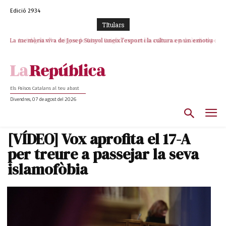
Edició 2934
TItulars
La memòria viva de Josep Sunyol uneix l’esport i la cultura en un emotiu
La “dignitat” a mitges de Marc Puigtió: renuncia a Girona pels àudios però
s’aferra als càrrecs remunerats de Sant Julià i el Consell Comarcal
homenatge a Guadarrama pel seu 90è aniversari
Els Països Catalans al teu abast
Divendres, 07 de agost del 2026
[VÍDEO] Vox aprofita el 17-A
per treure a passejar la seva
islamofòbia