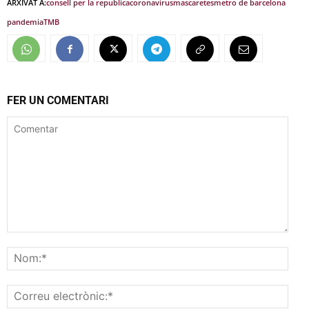
ARXIVAT A:
consell per la republica
coronavirus
mascaretes
metro de barcelona
pandemia
TMB
FER UN COMENTARI
Comentar
Nom
Corr
elec