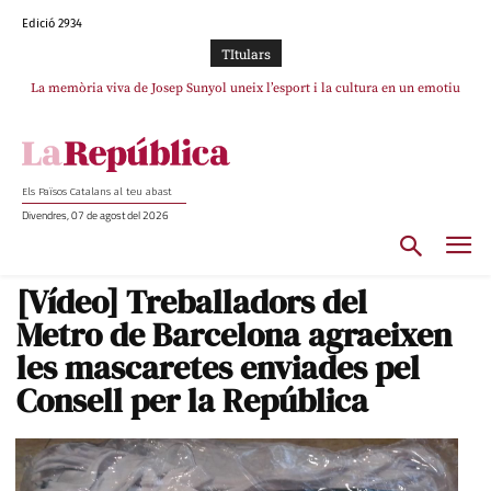
Edició 2934
TItulars
La memòria viva de Josep Sunyol uneix l’esport i la cultura en un emotiu
La “dignitat” a mitges de Marc Puigtió: renuncia a Girona pels àudios però
s’aferra als càrrecs remunerats de Sant Julià i el Consell Comarcal
homenatge a Guadarrama pel seu 90è aniversari
Els Països Catalans al teu abast
Divendres, 07 de agost del 2026
[Vídeo] Treballadors del
Metro de Barcelona agraeixen
les mascaretes enviades pel
Consell per la República