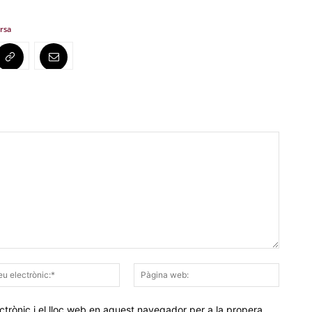
arsa
Correu
Pàgina
electrònic:*
web:
trònic i el lloc web en aquest navegador per a la propera