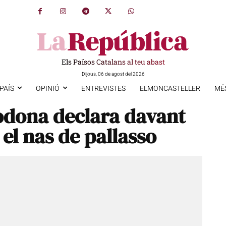
Els Països Catalans al teu abast
Dijous, 06 de agost del 2026
PAÍS
OPINIÓ
ENTREVISTES
ELMONCASTELLER
MÉ
odona declara davant
l nas de pallasso