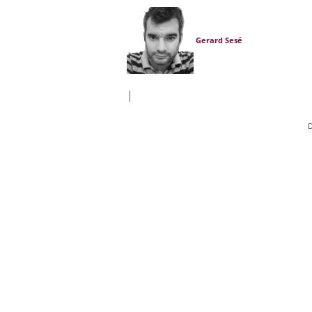
Gerard Sesé
|
D