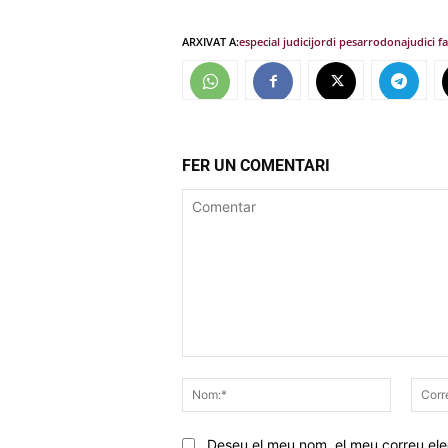
ARXIVAT A:
especial judici
jordi pesarrodona
judici f
FER UN COMENTARI
Comentar
Nom:*
Deseu el meu nom, el meu correu elec