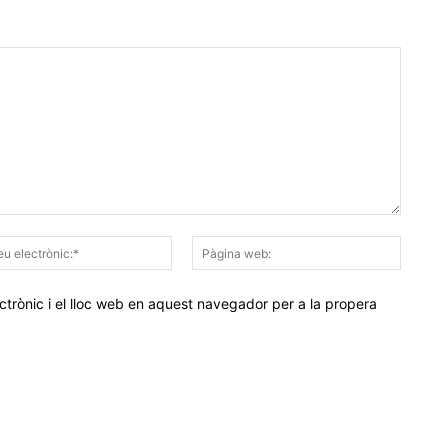
Correu
Pàgina
electrònic:*
web:
trònic i el lloc web en aquest navegador per a la propera