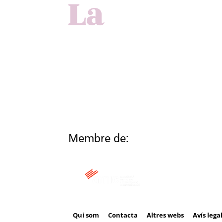
Membre de:
Qui som
Contacta
Altres webs
Avís lega