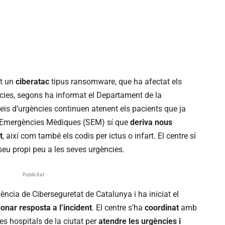
it un
ciberatac
tipus ransomware, que ha afectat els
ncies, segons ha informat el Departament de la
eis d’urgències continuen atenent els pacients que ja
 d’Emergències Mèdiques (SEM) sí que
deriva nous
t
, així com també els codis per ictus o infart. El centre sí
seu propi peu a les seves urgències.
Publicitat
Agència de Ciberseguretat de Catalunya i ha iniciat el
onar resposta a l’incident
. El centre s’ha
coordinat
amb
es hospitals de la ciutat per
atendre les urgències i