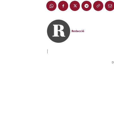
Redacció
|
D