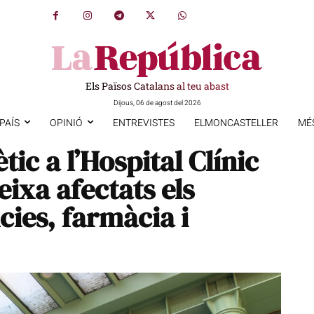
Els Països Catalans al teu abast
Dijous, 06 de agost del 2026
PAÍS
OPINIÓ
ENTREVISTES
ELMONCASTELLER
MÉ
tic a l’Hospital Clínic
ixa afectats els
cies, farmàcia i