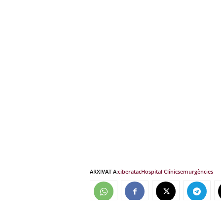
ARXIVAT A:
ciberatac
Hospital Clínic
sem
urgències