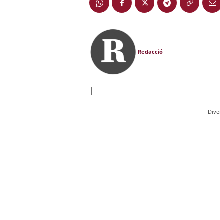
Redacció
|
Dive