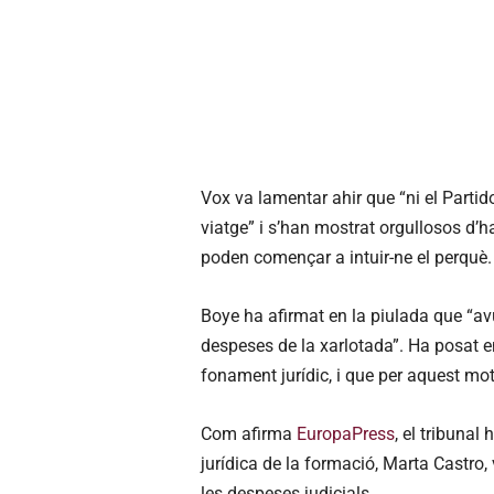
Vox va lamentar ahir que “ni el Part
viatge” i s’han mostrat orgullosos d’
poden començar a intuir-ne el perquè.
Boye ha afirmat en la piulada que “av
despeses de la xarlotada”. Ha posat en
fonament jurídic, i que per aquest mo
Com afirma
EuropaPress
, el tribunal
jurídica de la formació, Marta Castro
les despeses judicials.