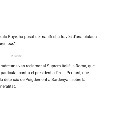
alo Boye, ha posat de manifest a través d’una piulada
uren poc”.
Publicitat
ultradretans van reclamar al Suprem italià, a Roma, que
rticular contra el president a l’exili. Per tant, que
 la detenció de Puigdemont a Sardenya i sobre la
eralitat.