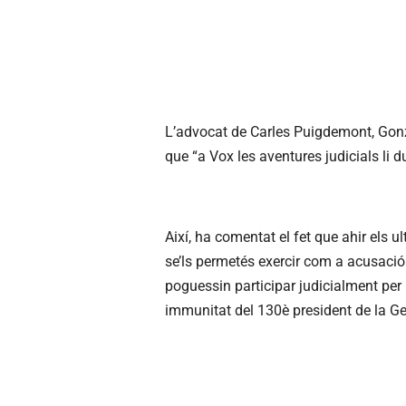
L’advocat de Carles Puigdemont, Gonz
que “a Vox les aventures judicials li d
Així, ha comentat el fet que ahir els 
se’ls permetés exercir com a acusació pa
poguessin participar judicialment per
immunitat del 130è president de la Gen