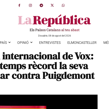
Els Països Catalans al teu abast
Dissabte, 08 de agost del 2026
PAÍS
OPINIÓ
ENTREVISTES
ELMONCASTELLER
MÉ
l internacional de Vox:
temps rècord la seva
lar contra Puigdemont