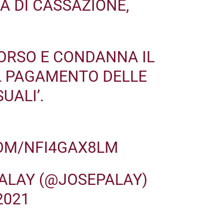
 DI CASSAZIONE,
ICORSO E CONDANNA IL
L PAGAMENTO DELLE
UALI’.
COM/NFI4GAX8LM
 ALAY (@JOSEPALAY)
2021