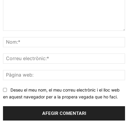
Comentar
Nom
Corr
elec
Pàgi
web
Deseu el meu nom, el meu correu electrònic i el lloc web
en aquest navegador per a la propera vegada que ho faci.