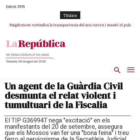
Edició 2935
TItulars
Puigdemont reivindica la transparència del seu retorn i manté el pols
Portugal acusa Espanya de provocar un “efecte crida” massiu per la seva
ferm per la plena llibertat dels encausats
“manca de regulació” migratòria
Els Països Catalans al teu abast
Dissabte, 08 de agost del 2026
Un agent de la Guàrdia Civil
desmunta el relat violent i
tumultuari de la Fiscalia
El TIP G36994T nega "excitació" en els
manifestants del 20 de setembre, assegura
que els Mossos van fer una "bona feina" i treu
ferro al nerviosisme de la Secretària Judicial,