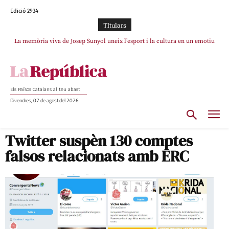
Edició 2934
TItulars
La memòria viva de Josep Sunyol uneix l’esport i la cultura en un emotiu
La “dignitat” a mitges de Marc Puigtió: renuncia a Girona pels àudios però
s’aferra als càrrecs remunerats de Sant Julià i el Consell Comarcal
homenatge a Guadarrama pel seu 90è aniversari
Els Països Catalans al teu abast
Divendres, 07 de agost del 2026
Twitter suspèn 130 comptes
falsos relacionats amb ERC