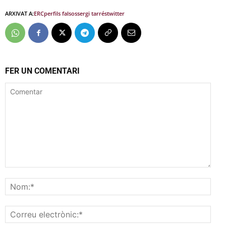
ARXIVAT A:
ERC
perfils falsos
sergi tarrés
twitter
FER UN COMENTARI
Comentar
Nom
Corr
elec