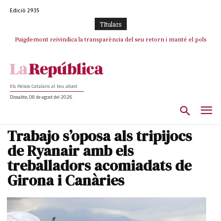
Edició 2935
TItulars
Puigdemont reivindica la transparència del seu retorn i manté el pols
Portugal acusa Espanya de provocar un “efecte crida” massiu per la seva
ferm per la plena llibertat dels encausats
“manca de regulació” migratòria
Els Països Catalans al teu abast
Dissabte, 08 de agost del 2026
Trabajo s’oposa als tripijocs
de Ryanair amb els
treballadors acomiadats de
Girona i Canàries