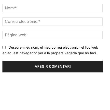
Comentar
Nom
Corr
elec
Pàgi
web
Deseu el meu nom, el meu correu electrònic i el lloc web
en aquest navegador per a la propera vegada que ho faci.