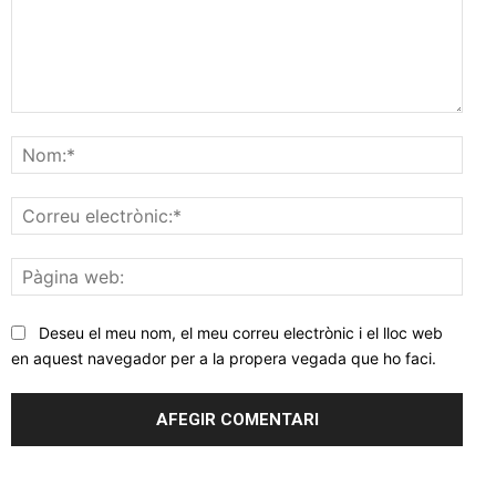
Comentar
Nom
Corr
elec
Pàgi
web
Deseu el meu nom, el meu correu electrònic i el lloc web
en aquest navegador per a la propera vegada que ho faci.