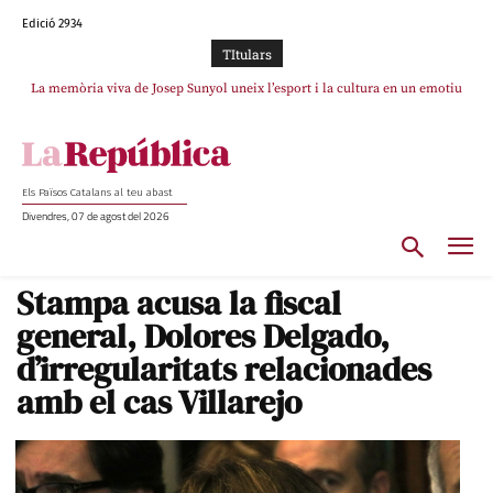
Edició 2934
TItulars
La memòria viva de Josep Sunyol uneix l’esport i la cultura en un emotiu
La “dignitat” a mitges de Marc Puigtió: renuncia a Girona pels àudios però
s’aferra als càrrecs remunerats de Sant Julià i el Consell Comarcal
homenatge a Guadarrama pel seu 90è aniversari
Els Països Catalans al teu abast
Divendres, 07 de agost del 2026
Stampa acusa la fiscal
general, Dolores Delgado,
d’irregularitats relacionades
amb el cas Villarejo