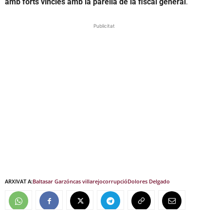
amb forts vincles amb la parella de la fiscal general
.
Publicitat
ARXIVAT A:
Baltasar Garzón
cas villarejo
corrupció
Dolores Delgado