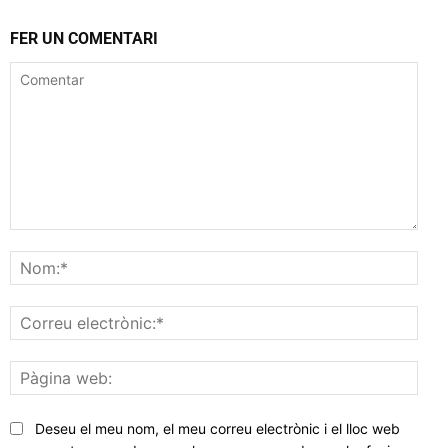
FER UN COMENTARI
Comentar
Nom
Corr
elec
Pàgi
web
Deseu el meu nom, el meu correu electrònic i el lloc web