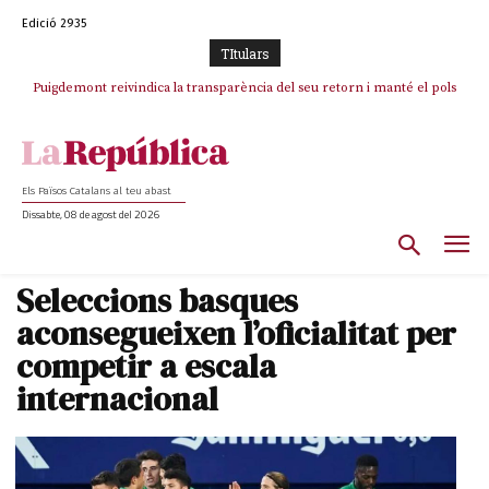
Edició 2935
TItulars
Puigdemont reivindica la transparència del seu retorn i manté el pols
Portugal acusa Espanya de provocar un “efecte crida” massiu per la seva
ferm per la plena llibertat dels encausats
“manca de regulació” migratòria
Els Països Catalans al teu abast
Dissabte, 08 de agost del 2026
Seleccions basques
aconsegueixen l’oficialitat per
competir a escala
internacional