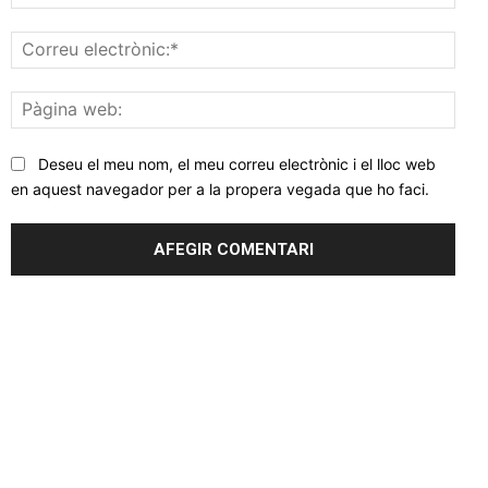
Corr
elec
Pàgi
web
Deseu el meu nom, el meu correu electrònic i el lloc web
en aquest navegador per a la propera vegada que ho faci.