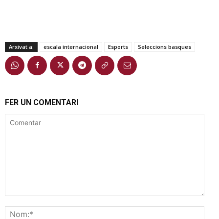
Arxivat a:
escala internacional
Esports
Seleccions basques
FER UN COMENTARI
Comentar
Nom