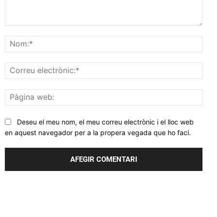
Comentar
Nom
Corr
elec
Pàgi
web
Deseu el meu nom, el meu correu electrònic i el lloc web
en aquest navegador per a la propera vegada que ho faci.