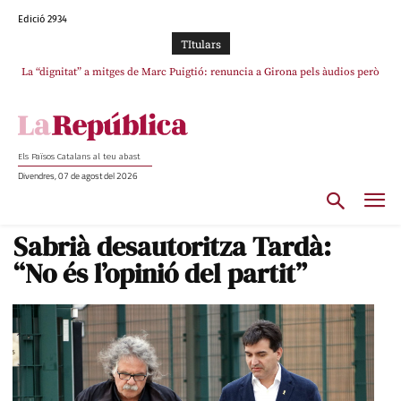
Edició 2934
TItulars
La “dignitat” a mitges de Marc Puigtió: renuncia a Girona pels àudios però
s’aferra als càrrecs remunerats de Sant Julià i el Consell Comarcal
Els Països Catalans al teu abast
Divendres, 07 de agost del 2026
Sabrià desautoritza Tardà:
“No és l’opinió del partit”