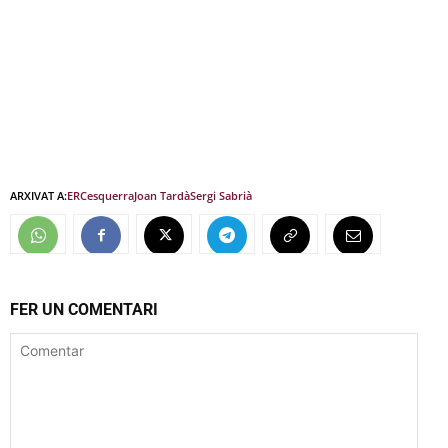
ARXIVAT A:
ERC
esquerra
Joan Tardà
Sergi Sabrià
FER UN COMENTARI