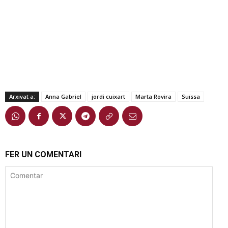
Arxivat a:
Anna Gabriel
jordi cuixart
Marta Rovira
Suïssa
FER UN COMENTARI