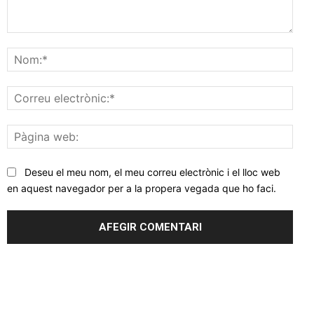
Comentar
Nom
Corr
elec
Pàgi
web
Deseu el meu nom, el meu correu electrònic i el lloc web
en aquest navegador per a la propera vegada que ho faci.