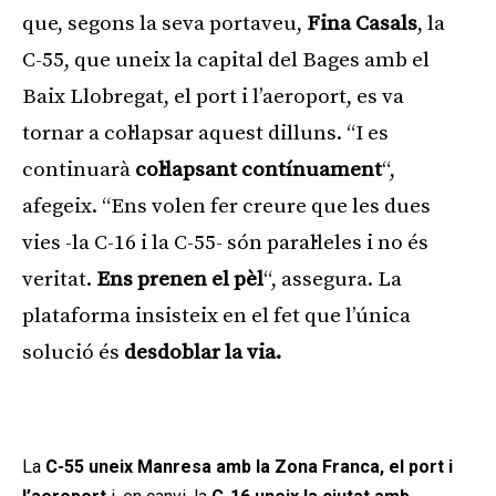
que, segons la seva portaveu,
Fina Casals
, la
C-55, que uneix la capital del Bages amb el
Baix Llobregat, el port i l’aeroport, es va
tornar a col·lapsar aquest dilluns. “I es
continuarà
col·lapsant contínuament
“,
afegeix. “Ens volen fer creure que les dues
vies -la C-16 i la C-55- són paral·leles i no és
veritat.
Ens prenen el pèl
“, assegura. La
plataforma insisteix en el fet que l’única
solució és
desdoblar la via.
Publicitat
La
C-55 uneix Manresa amb la Zona Franca, el port i