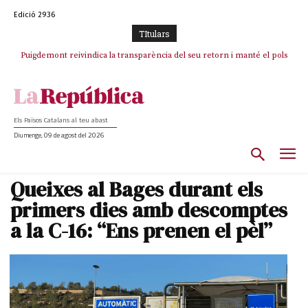
Edició 2936
TItulars
Puigdemont reivindica la transparència del seu retorn i manté el pols
ferm per la plena llibertat dels encausats
Els Països Catalans al teu abast
Diumenge, 09 de agost del 2026
Queixes al Bages durant els
primers dies amb descomptes
a la C-16: “Ens prenen el pèl”