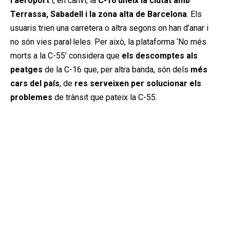
l’aeroport
i, en canvi, la
C-16 uneix la ciutat amb
Terrassa, Sabadell i la zona alta de Barcelona
. Els
usuaris trien una carretera o altra segons on han d’anar i
no són vies paral·leles. Per això, la plataforma ‘No més
morts a la C-55’ considera que
els descomptes als
peatges
de la C-16 que, per altra banda, són dels
més
cars del país
, de
res serveixen per solucionar els
problemes
de trànsit que pateix la C-55.