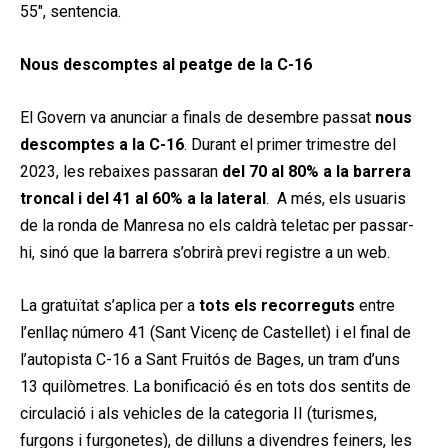
55″, sentencia.
Nous descomptes al peatge de la C-16
El Govern va anunciar a finals de desembre passat
nous
descomptes a la C-16
. Durant el primer trimestre del
2023, les rebaixes passaran
del 70 al 80% a la barrera
troncal i del 41 al 60% a la lateral
. A més, els usuaris
de la ronda de Manresa no els caldrà teletac per passar-
hi, sinó que la barrera s’obrirà previ registre a un web.
La gratuïtat s’aplica per a
tots els recorreguts
entre
l’enllaç número 41 (Sant Vicenç de Castellet) i el final de
l’autopista C-16 a Sant Fruitós de Bages, un tram d’uns
13 quilòmetres. La bonificació és en tots dos sentits de
circulació i als vehicles de la categoria II (turismes,
furgons i furgonetes), de dilluns a divendres feiners, les