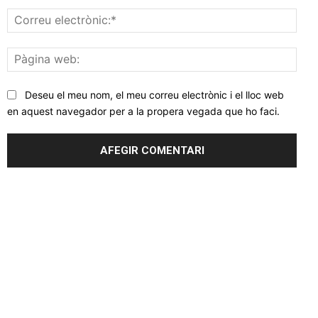
Corr
elec
Pàgi
web
Deseu el meu nom, el meu correu electrònic i el lloc web
en aquest navegador per a la propera vegada que ho faci.