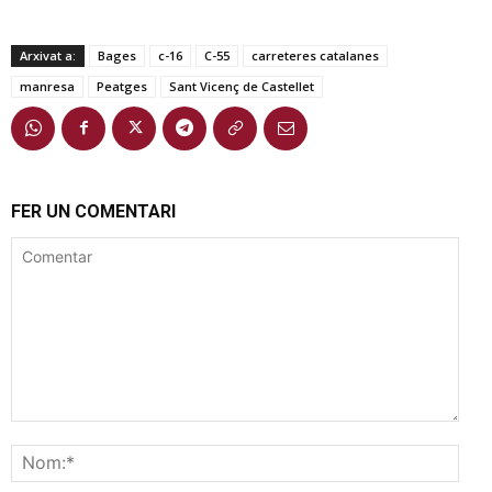
Arxivat a:
Bages
c-16
C-55
carreteres catalanes
manresa
Peatges
Sant Vicenç de Castellet
FER UN COMENTARI
Comentar
Nom