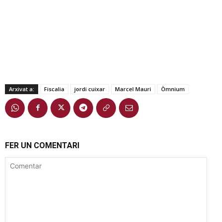
Arxivat a:
Fiscalia
jordi cuixar
Marcel Mauri
Òmnium
FER UN COMENTARI