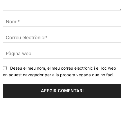
Comentar
Nom
Corr
elec
Pàgi
web
Deseu el meu nom, el meu correu electrònic i el lloc web
en aquest navegador per a la propera vegada que ho faci.