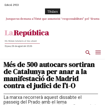
Edició 2933
TItulars
Junqueras demana a l’Estat que assumeixi “responsabilitats” pel “drama
L’abandonament de les seleccions catalanes per part de la UFEC
humà” a Ceuta i avança que Catalunya haurà de continuar acollint
espanyolitza l’esport del país
menors
Els Països Catalans al teu abast
Dijous, 06 de agost del 2026
Més de 500 autocars sortiran
de Catalunya per anar a la
manifestació de Madrid
contra el judici de l’1-O
La marxa recorrerà aquest dissabte el
passeig del Prado amb el lema