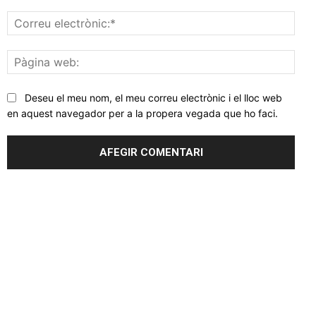
Corr
elec
Pàgi
web
Deseu el meu nom, el meu correu electrònic i el lloc web
en aquest navegador per a la propera vegada que ho faci.