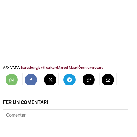
ARXIVAT A:
Estrasburg
jordi cuixart
Marcel Mauri
Òmnium
recurs
FER UN COMENTARI