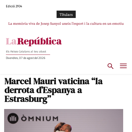
Edició 2934
TItulars
La memòria viva de Josep Sunyol uneix l’esport i la cultura en un emotiu
La “dignitat” a mitges de Marc Puigtió: renuncia a Girona pels àudios però
s’aferra als càrrecs remunerats de Sant Julià i el Consell Comarcal
homenatge a Guadarrama pel seu 90è aniversari
Els Països Catalans al teu abast
Divendres, 07 de agost del 2026
Marcel Mauri vaticina “la
derrota d’Espanya a
Estrasburg”