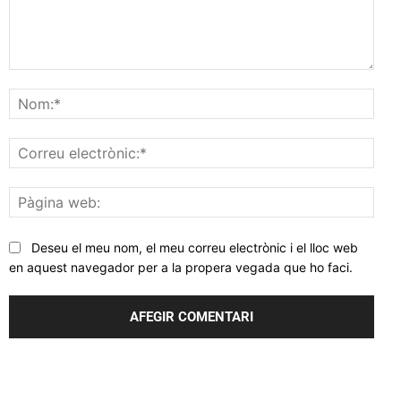
Comentar
Nom
Corr
elec
Pàgi
web
Deseu el meu nom, el meu correu electrònic i el lloc web
en aquest navegador per a la propera vegada que ho faci.