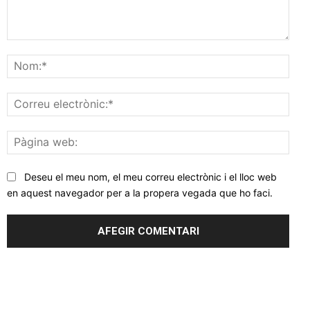
Comentar
Nom
Corr
elec
Pàgi
web
Deseu el meu nom, el meu correu electrònic i el lloc web
en aquest navegador per a la propera vegada que ho faci.