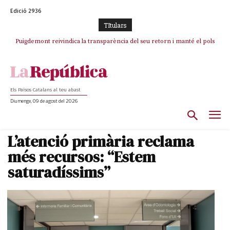
Edició 2936
TItulars
Puigdemont reivindica la transparència del seu retorn i manté el pols
ferm per la plena llibertat dels encausats
Els Països Catalans al teu abast
Diumenge, 09 de agost del 2026
L’atenció primària reclama
més recursos: “Estem
saturadíssims”