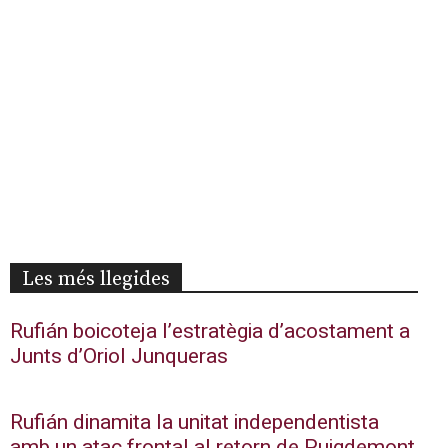
Les més llegides
Rufián boicoteja l’estratègia d’acostament a
Junts d’Oriol Junqueras
Rufián dinamita la unitat independentista
amb un atac frontal al retorn de Puigdemont