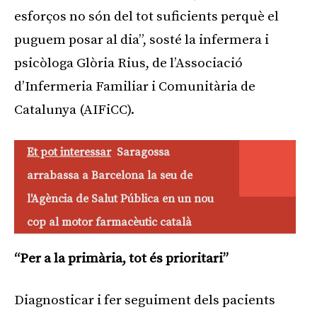
esforços no són del tot suficients perquè el
puguem posar al dia”, sosté la infermera i
psicòloga Glòria Rius, de l’Associació
d’Infermeria Familiar i Comunitària de
Catalunya (AIFiCC).
Et pot interessar
Saragossa
arrabassa a Barcelona la seu de
l'Agència de Salut Pública en un nou
cop al motor farmacèutic català
“Per a la primària, tot és prioritari”
Diagnosticar i fer seguiment dels pacients