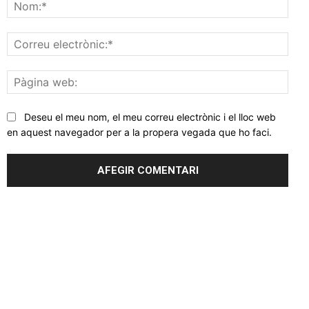
Nom
Corr
elec
Pàgi
web
Deseu el meu nom, el meu correu electrònic i el lloc web
en aquest navegador per a la propera vegada que ho faci.