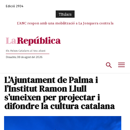
Edició 2934
TItulars
SOS Costa Brava es planta contra la “nefasta” prolongació de la C-32 i
L’ANC respon amb una mobilització a La Jonquera contra la
catalanofòbia i els abusos de la Policia Nacional
n’exigeix la retirada immediata
Els Països Catalans al teu abast
Dissabte, 08 de agost del 2026
L’Ajuntament de Palma i
l’Institut Ramon Llull
s’uneixen per projectar i
difondre la cultura catalana