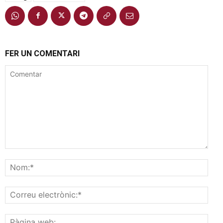
FER UN COMENTARI
Comentar
Nom
Corr
elec
Pàgi