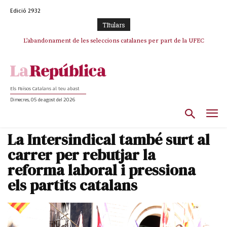
Edició 2932
TItulars
L’abandonament de les seleccions catalanes per part de la UFEC
espanyolitza l’esport del país
Els Països Catalans al teu abast
Dimecres, 05 de agost del 2026
La Intersindical també surt al
carrer per rebutjar la
reforma laboral i pressiona
els partits catalans