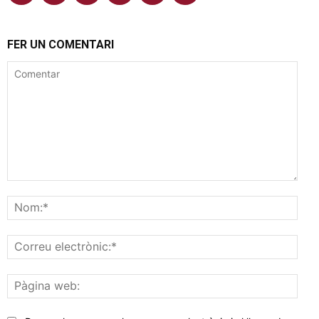
FER UN COMENTARI
Comentar
Nom
Corr
elec
Pàgi
web