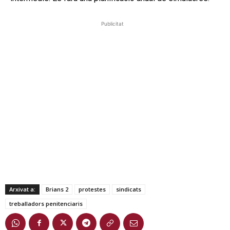
Publicitat
Arxivat a:
Brians 2
protestes
sindicats
treballadors penitenciaris