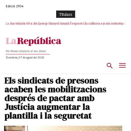
Edició 2934
TItulars
La “dignitat” a mitges de Marc Puigtió: renuncia a Girona pels àudios però
s’aferra als càrrecs remunerats de Sant Julià i el Consell Comarcal
Els Països Catalans al teu abast
Divendres, 07 de agost del 2026
Els sindicats de presons
acaben les mobilitzacions
després de pactar amb
Justícia augmentar la
plantilla i la seguretat