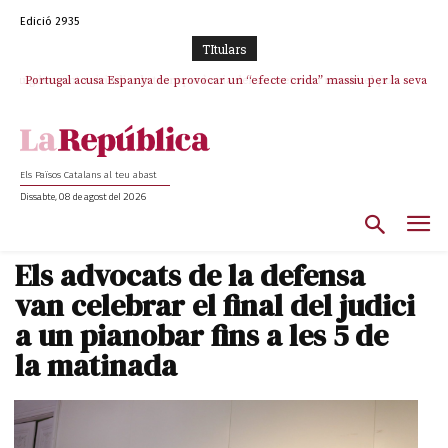
Edició 2935
TItulars
Portugal acusa Espanya de provocar un “efecte crida” massiu per la seva
“manca de regulació” migratòria
Els Països Catalans al teu abast
Dissabte, 08 de agost del 2026
Els advocats de la defensa
van celebrar el final del judici
a un pianobar fins a les 5 de
la matinada