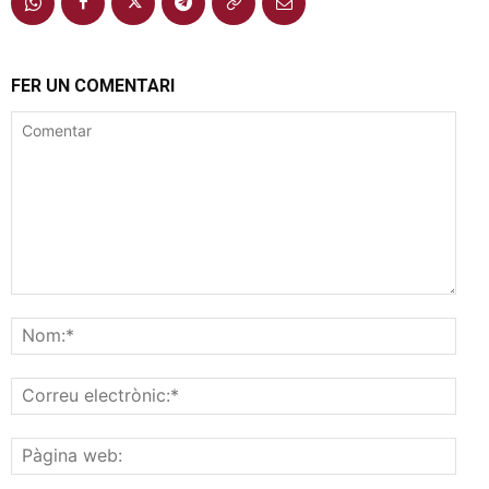
FER UN COMENTARI
Comentar
Nom
Corr
elec
Pàgi
web