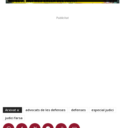
Publicitat
Arxivat a:
advocats de les defenses
defenses
especial judici
judici farsa