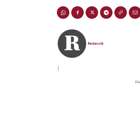
Redacció
|
Div