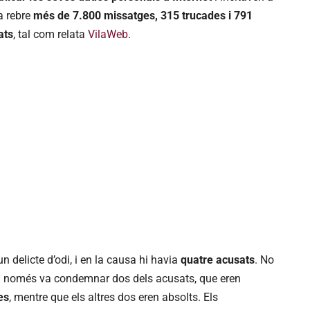
 a rebre
més de 7.800 missatges, 315 trucades i 791
ats
, tal com relata
VilaWeb
.
n delicte d’odi, i en la causa hi havia
quatre acusats
. No
na només va condemnar dos dels acusats, que eren
es
, mentre que els altres dos eren absolts. Els