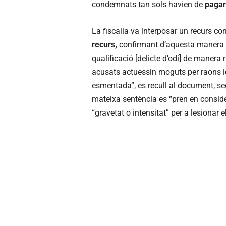
condemnats tan sols havien de
pagar
La fiscalia va interposar un recurs co
recurs,
confirmant d’aquesta manera l
qualificació [delicte d’odi] de manera
acusats actuessin moguts per raons id
esmentada”, es recull al document, se
mateixa sentència es “pren en conside
“gravetat o intensitat” per a lesionar el