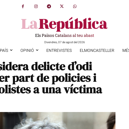
Els Països Catalans al teu abast
Divendres, 07 de agost del 2026
PAÍS
OPINIÓ
ENTREVISTES
ELMONCASTELLER
MÉ
idera delicte d’odi
er part de policies i
listes a una víctima