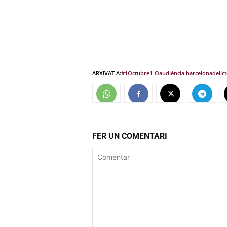
ARXIVAT A:
#1Octubre
1-O
audiència barcelona
delic
FER UN COMENTARI