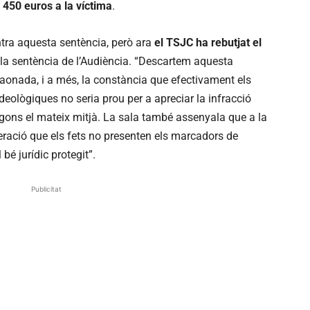
 450 euros a la víctima
.
ntra aquesta sentència, però ara
el TSJC ha rebutjat el
a sentència de l’Audiència. “Descartem aquesta
 raonada, i a més, la constància que efectivament els
eològiques no seria prou per a apreciar la infracció
gons el mateix mitjà. La sala també assenyala que a la
ració que els fets no presenten els marcadors de
 bé jurídic protegit”.
Publicitat