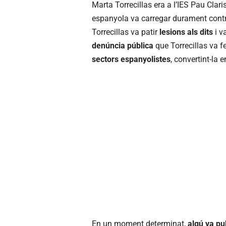
Marta Torrecillas era a l’IES Pau Clari
espanyola va carregar durament contra
Torrecillas va patir
lesions als dits
i v
denúncia pública
que Torrecillas va fe
sectors espanyolistes
, convertint-la 
En un moment determinat,
algú va pu