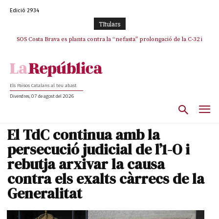
Edició 2934
TItulars
SOS Costa Brava es planta contra la “nefasta” prolongació de la C-32 i
n’exigeix la retirada immediata
Els Països Catalans al teu abast
Divendres, 07 de agost del 2026
El TdC continua amb la
persecució judicial de l’1-O i
rebutja arxivar la causa
contra els exalts càrrecs de la
Generalitat