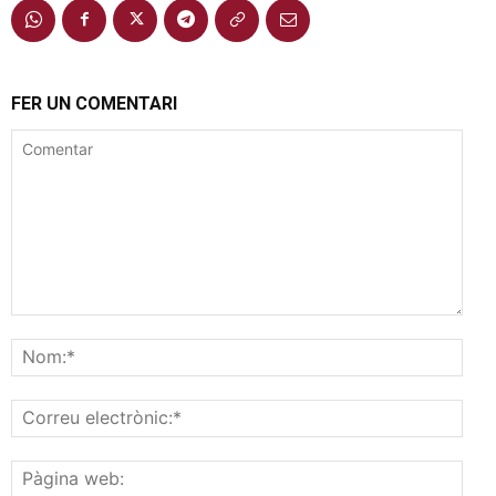
FER UN COMENTARI
Comentar
Nom
Corr
elec
Pàgi
web