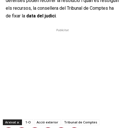
defenses poden recórrer la resolució i quan es resolguin
els recursos, la consellera del Tribunal de Comptes ha
de fixar la
data del judici
.
Publicitat
Arxivat a:
1-O
Acció exterior
Tribunal de Comptes