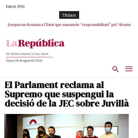
Edició 2933
TItulars
Junqueras demana a l’Estat que assumeixi “responsabilitats” pel “drama
L’abandonament de les seleccions catalanes per part de la UFEC
humà” a Ceuta i avança que Catalunya haurà de continuar acollint
espanyolitza l’esport del país
menors
Els Països Catalans al teu abast
Dijous, 06 de agost del 2026
El Parlament reclama al
Supremo que suspengui la
decisió de la JEC sobre Juvillà