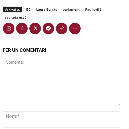
Arxivat a:
JEC
Laura Borràs
parlament
Pau Juvillà
retirada escó
FER UN COMENTARI
Comentar
Nom