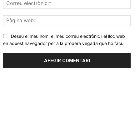
Corr
elec
Pàgi
web
Deseu el meu nom, el meu correu electrònic i el lloc web
en aquest navegador per a la propera vegada que ho faci.