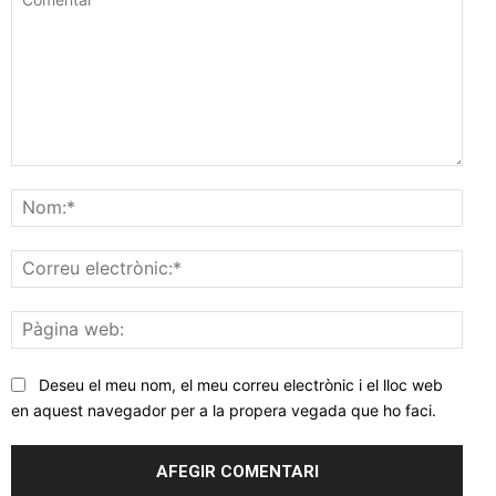
Comentar
Nom
Corr
elec
Pàgi
web
Deseu el meu nom, el meu correu electrònic i el lloc web
en aquest navegador per a la propera vegada que ho faci.