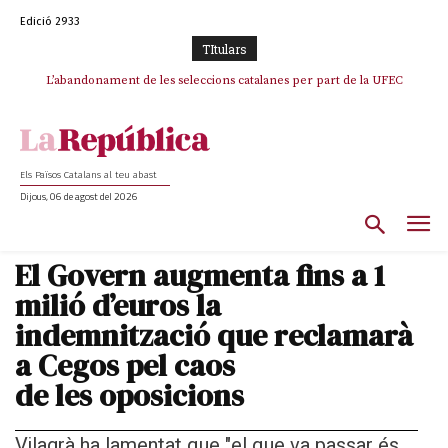
Edició 2933
TItulars
L’abandonament de les seleccions catalanes per part de la UFEC
espanyolitza l’esport del país
Els Països Catalans al teu abast
Dijous, 06 de agost del 2026
El Govern augmenta fins a 1
milió d’euros la
indemnització que reclamarà
a Cegos pel caos
de les oposicions
Vilagrà ha lamentat que "el que va passar és