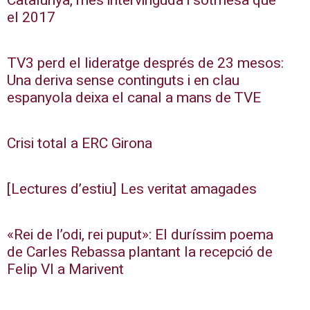
Catalunya, més intervinguda i sotmesa que
el 2017
TV3 perd el lideratge després de 23 mesos:
Una deriva sense continguts i en clau
espanyola deixa el canal a mans de TVE
Crisi total a ERC Girona
[Lectures d’estiu] Les veritat amagades
«Rei de l’odi, rei puput»: El duríssim poema
de Carles Rebassa plantant la recepció de
Felip VI a Marivent