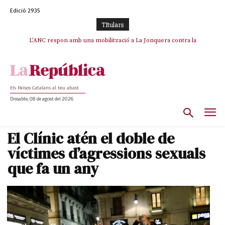
Edició 2935
TItulars
SOS Costa Brava es planta contra la “nefasta” prolongació de la C-32 i
L’ANC respon amb una mobilització a La Jonquera contra la
catalanofòbia i els abusos de la Policia Nacional
n’exigeix la retirada immediata
Els Països Catalans al teu abast
Dissabte, 08 de agost del 2026
El Clínic atén el doble de
víctimes d’agressions sexuals
que fa un any