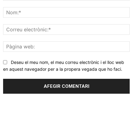
Comentar
Nom
Corr
elec
Pàgi
web
Deseu el meu nom, el meu correu electrònic i el lloc web
en aquest navegador per a la propera vegada que ho faci.