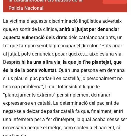
Policia Nacional
La víctima d’aquesta discriminació lingüística adverteix
que, en sortir de la clínica,
anirà al jutjat per denunciar
aquesta vulneració dels drets
dels catalanoparlants, un
fet que tampoc sembla preocupar el director. “Pots anar
al jutjat, pots denunciar, posar queixes… això és una via.
Després
hi ha una altra via, la que jo t’he plantejat, que
és la de la bona voluntat
. Quan una persona em demana
si us plau si puc parlar-li en castellà, jo personalment no
tinc cap problema”, li diu, tot insistint-li que té
“plantejaments extrems” per simplement demanar
expressar-se en català. La determinació del pacient de
negar-se a deixar de parlar català fa que, finalment, entri
una infermera per a fer d’intèrpret, la qual acaba sense ser
necessària perquè el metge, com sostenia el pacient, sí
que l’entén.