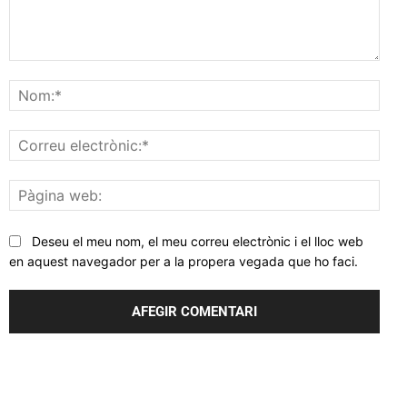
Comentar
Nom
Corr
elec
Pàgi
web
Deseu el meu nom, el meu correu electrònic i el lloc web
en aquest navegador per a la propera vegada que ho faci.