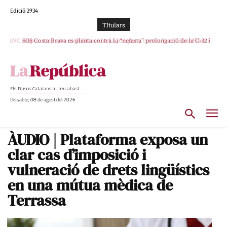
Edició 2934
TItulars
SOS Costa Brava es planta contra la “nefasta” prolongació de la C-32 i
n’exigeix la retirada immediata
Els Països Catalans al teu abast
Dissabte, 08 de agost del 2026
ÀUDIO | Plataforma exposa un
clar cas d’imposició i
vulneració de drets lingüístics
en una mútua mèdica de
Terrassa