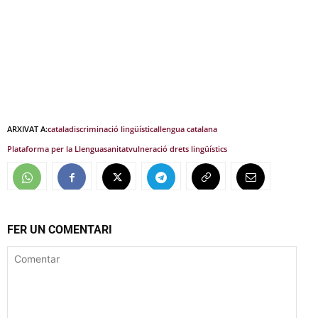
ARXIVAT A:
catala
discriminació lingüística
llengua catalana
Plataforma per la Llengua
sanitat
vulneració drets lingüístics
FER UN COMENTARI