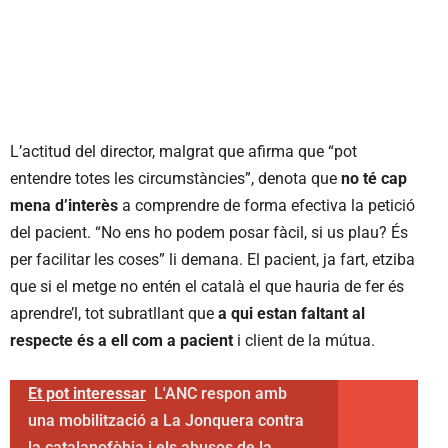
L’actitud del director, malgrat que afirma que “pot
entendre totes les circumstàncies”, denota que
no té cap
mena d’interès
a comprendre de forma efectiva la petició
del pacient. “No ens ho podem posar fàcil, si us plau? És
per facilitar les coses” li demana. El pacient, ja fart, etziba
que si el metge no entén el català el que hauria de fer és
aprendre’l, tot subratllant que
a qui estan faltant al
respecte és a ell com a pacient
i client de la mútua.
Et pot interessar
L'ANC respon amb
una mobilització a La Jonquera contra
la catalanofòbia i els abusos de la