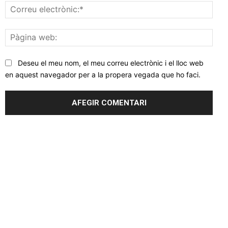
Corr
elec
Pàgi
web
Deseu el meu nom, el meu correu electrònic i el lloc web
en aquest navegador per a la propera vegada que ho faci.