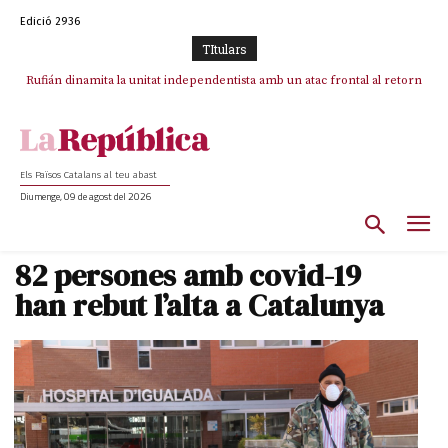
Edició 2936
TItulars
Rufián dinamita la unitat independentista amb un atac frontal al retorn
Puigdemont reivindica la transparència del seu retorn i manté el pols
ferm per la plena llibertat dels encausats
de Puigdemont
Els Països Catalans al teu abast
Diumenge, 09 de agost del 2026
82 persones amb covid-19
han rebut l’alta a Catalunya