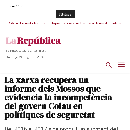
Edició 2936
TItulars
Rufián dinamita la unitat independentista amb un atac frontal al retorn
Puigdemont reivindica la transparència del seu retorn i manté el pols
ferm per la plena llibertat dels encausats
de Puigdemont
Els Països Catalans al teu abast
Diumenge, 09 de agost del 2026
La xarxa recupera un
informe dels Mossos que
evidencia la incompetència
del govern Colau en
polítiques de seguretat
Del 2016 al 2017 s'ha produït un augment del