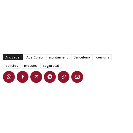
Arxivat a:
Ada Colau
ajuntament
Barcelona
comuns
delictes
mossos
seguretat