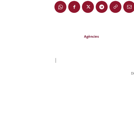
Agències
|
D