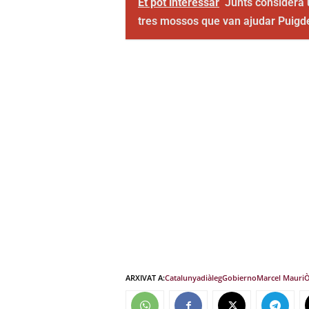
Et pot interessar
Junts considera 
tres mossos que van ajudar Puigd
ARXIVAT A:
Catalunya
diàleg
Gobierno
Marcel Mauri