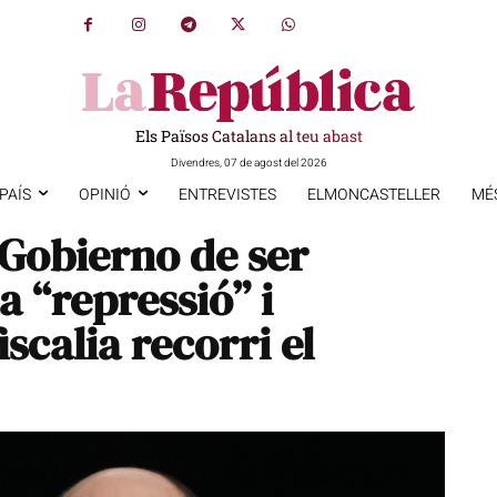
Els Països Catalans al teu abast
Divendres, 07 de agost del 2026
PAÍS
OPINIÓ
ENTREVISTES
ELMONCASTELLER
MÉ
 Gobierno de ser
a “repressió” i
scalia recorri el