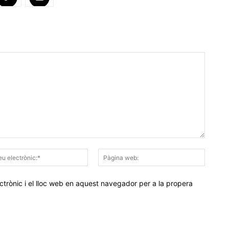
Correu
Pàgina
electrònic:*
web:
trònic i el lloc web en aquest navegador per a la propera