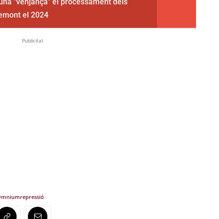
una "venjança" el processament dels
emont el 2024
Publicitat
Òmnium
repressió