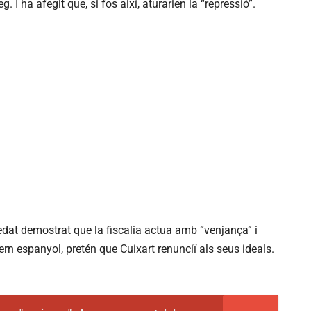
. I ha afegit que, si fos així, aturarien la “repressió”.
dat demostrat que la fiscalia actua amb “venjança” i
overn espanyol, pretén que Cuixart renunciï als seus ideals.