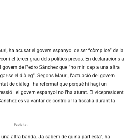
ri, ha acusat el govern espanyol de ser “còmplice” de la
ecorri el tercer grau dels polítics presos. En declaracions a
l govern de Pedro Sánchez que “no miri cap a una altra
egar-se el diàleg”. Segons Mauri, l’actuació del govern
at de diàleg i ha refermat que perquè hi hagi un
ressió i el govern espanyol no l’ha aturat. El vicepresident
Sánchez es va vantar de controlar la fiscalia durant la
Publicitat
 una altra banda. Ja sabem de quina part està”, ha