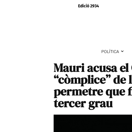
Edició 2934
POLÍTICA
Mauri acusa el
“còmplice” de l
permetre que fi
tercer grau