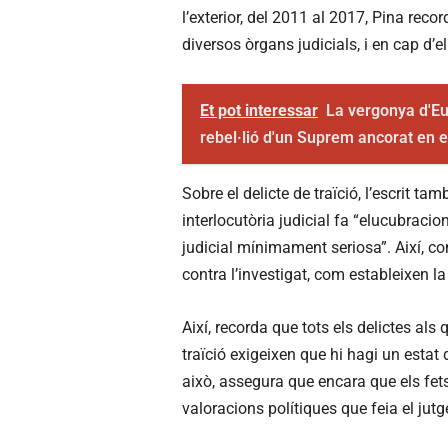
l’exterior, del 2011 al 2017, Pina record
diversos òrgans judicials, i en cap d’e
Et pot interessar
La vergonya d'Eu
rebel·lió d'un Suprem ancorat en 
Sobre el delicte de traïció, l’escrit ta
interlocutòria judicial fa “elucubraci
judicial mínimament seriosa”. Així, co
contra l’investigat, com estableixen l
Així, recorda que tots els delictes als 
traïció exigeixen que hi hagi un estat
això, assegura que encara que els fets 
valoracions polítiques que feia el jutg