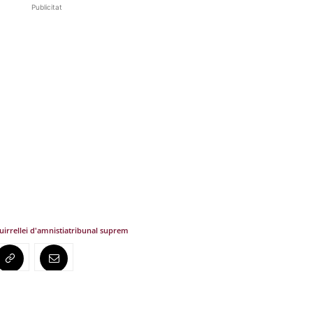
Publicitat
uirre
llei d'amnistia
tribunal suprem