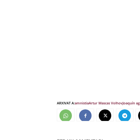
ARXIVAT A:
amnistia
Artur Mas
cas Volhov
Joaquín ag