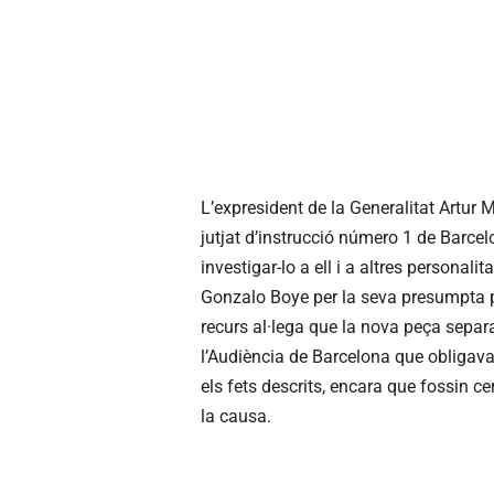
L’expresident de la Generalitat Artur M
jutjat d’instrucció número 1 de Barce
investigar-lo a ell i a altres personal
Gonzalo Boye per la seva presumpta pa
recurs al·lega que la nova peça separa
l’Audiència de Barcelona que obligava 
els fets descrits, encara que fossin ce
la causa.