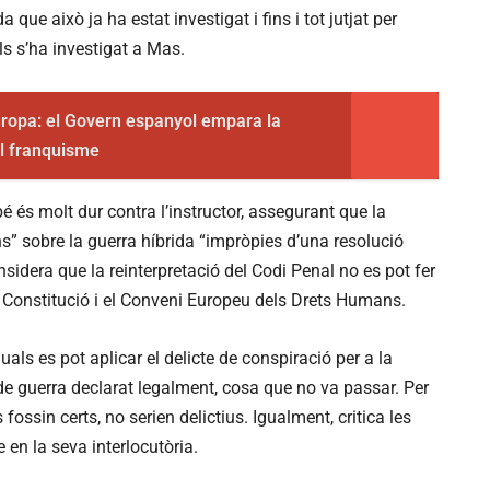
a que això ja ha estat investigat i fins i tot jutjat per
lls s’ha investigat a Mas.
ropa: el Govern espanyol empara la
el franquisme
mbé és molt dur contra l’instructor, assegurant que la
ons” sobre la guerra híbrida “impròpies d’una resolució
nsidera que la reinterpretació del Codi Penal no es pot fer
a Constitució i el Conveni Europeu dels Drets Humans.
quals es pot aplicar el delicte de conspiració per a la
 de guerra declarat legalment, cosa que no va passar. Per
fossin certs, no serien delictius. Igualment, critica les
e en la seva interlocutòria.