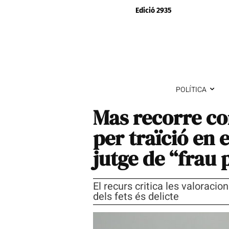
Edició 2935
POLÍTICA
Mas recorre con
per traïció en e
jutge de “frau 
El recurs critica les valoracio
dels fets és delicte