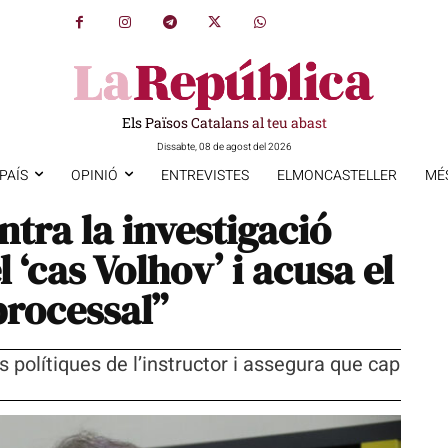
Els Països Catalans al teu abast
Dissabte, 08 de agost del 2026
PAÍS
OPINIÓ
ENTREVISTES
ELMONCASTELLER
MÉ
tra la investigació
l ‘cas Volhov’ i acusa el
processal”
ns polítiques de l’instructor i assegura que cap