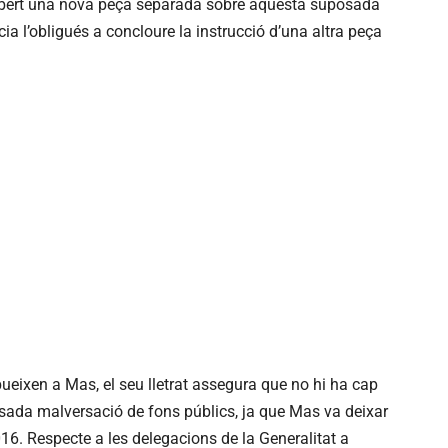
gi obert una nova peça separada sobre aquesta suposada
ia l’obligués a concloure la instrucció d’una altra peça
ibueixen a Mas, el seu lletrat assegura que no hi ha cap
osada malversació de fons públics, ja que Mas va deixar
2016. Respecte a les delegacions de la Generalitat a