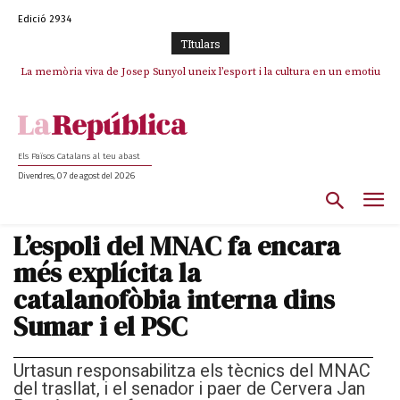
Edició 2934
TItulars
La memòria viva de Josep Sunyol uneix l’esport i la cultura en un emotiu
La “dignitat” a mitges de Marc Puigtió: renuncia a Girona pels àudios però
s’aferra als càrrecs remunerats de Sant Julià i el Consell Comarcal
homenatge a Guadarrama pel seu 90è aniversari
Els Països Catalans al teu abast
Divendres, 07 de agost del 2026
L’espoli del MNAC fa encara
més explícita la
catalanofòbia interna dins
Sumar i el PSC
Urtasun responsabilitza els tècnics del MNAC
del trasllat, i el senador i paer de Cervera Jan