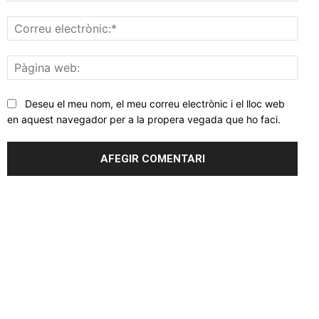
Corr
elec
Pàgi
web
Deseu el meu nom, el meu correu electrònic i el lloc web
en aquest navegador per a la propera vegada que ho faci.