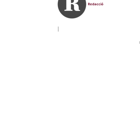
Redacció
|