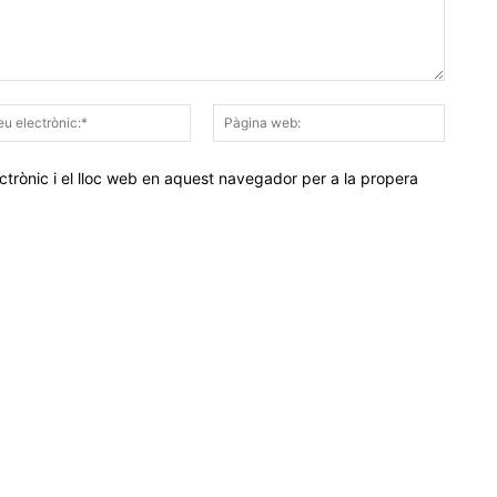
Correu
Pàgina
electrònic:*
web:
trònic i el lloc web en aquest navegador per a la propera