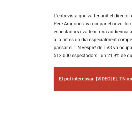
L’entrevista que va fer anit el director
Pere Aragonès, va ocupar el novè llo
espectadors i va tenir una audiència
a la nit és un dia especialment compet
passar el ‘TN vespre’ de TV3
va ocupar
512.000
espectadors i un 21,9% de q
Et pot interessar
[VÍDEO] EL TN mé