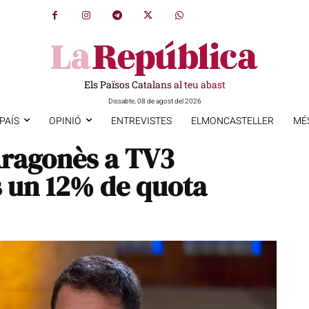
Els Països Catalans al teu abast
Dissabte, 08 de agost del 2026
PAÍS
OPINIÓ
ENTREVISTES
ELMONCASTELLER
MÉ
 Aragonès a TV3
 un 12% de quota