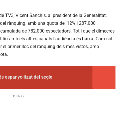
 de TV3, Vicent Sanchis, al president de la Generalitat,
c del rànquing, amb una quota del 12% i 287.000
 acumulada de 782.000 espectadors. Tot i que el dimecres
itiu amb els altres canals l’audiència és baixa. Com sol
 el primer lloc del rànquing dels més vistos, amb
uota.
s espanyolitzat del segle
Publicitat