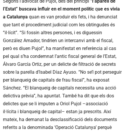
Segons l’advocat de Pujol, des del principi
“l’aparell de
l’Estat” buscava influir en el moment polític
q
ue es vivia
a Catalunya
quan es van produir els fets, i ha denunciat
que tant el procediment judicial com les obtingudes és
“il·lícit”. “Si fossin altres persones, i es diguessin
González Amador, tindrien un intercanvi amb el fiscal,
però es diuen Pujol”, ha manifestat en referència al cas
pel qual s’ha condemnat l’antic fiscal general de l’Estat,
Álvaro García Ortiz, per un delicte de filtració de secrets
sobre la parella d’Isabel Díaz Ayuso. “No se’l pot perseguir
per blanqueig de capitals de frau fiscal”, ha exposat
Sánchez. “El blanqueig de capitals necessita una acció
delictiva prèvia”, ha apuntat. També ha dit que els dos
delictes que se li imputen a Oriol Pujol –associació
il·lícita i blanqueig de capital– estan ja prescrits. Així
mateix, ha demanat la desclassificació dels documents
referits a la denominada ‘Operació Catalunya’ perquè