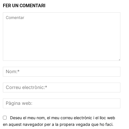
FER UN COMENTARI
Comentar
Nom
Corr
elec
Pàgi
web
Deseu el meu nom, el meu correu electrònic i el lloc web
en aquest navegador per a la propera vegada que ho faci.