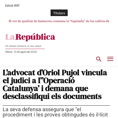
Edició 2937
TItulars
El vot de qualitat de Santacreu consuma la “tupinada” de les cadires de
La mentida de La Vanguardia: “Tres de cada quatre punts del pacte amb
ERC s’han complert”
plata
Els Països Catalans al teu abast
Dilluns, 10 de agost del 2026
L’advocat d’Oriol Pujol vincula
el judici a l”Operació
Catalunya’ i demana que
desclassifiqui els documents
La seva defensa assegura que "el
procediment i les proves obtingudes és il·lícit