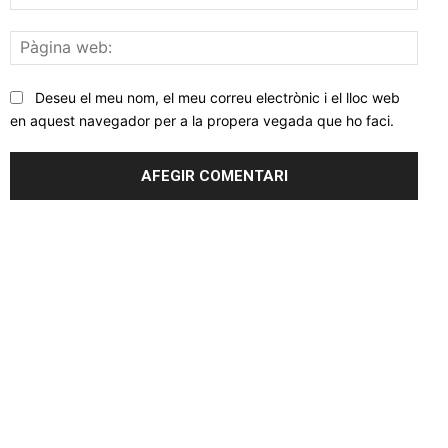
elec
Pàgi
web
Deseu el meu nom, el meu correu electrònic i el lloc web
en aquest navegador per a la propera vegada que ho faci.