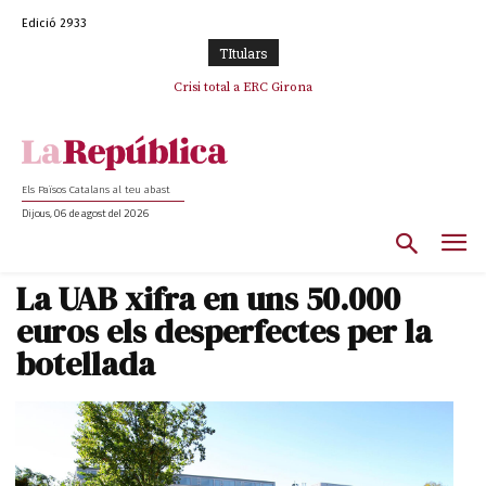
Edició 2933
TItulars
Crisi total a ERC Girona
Els Països Catalans al teu abast
Dijous, 06 de agost del 2026
La UAB xifra en uns 50.000
euros els desperfectes per la
botellada