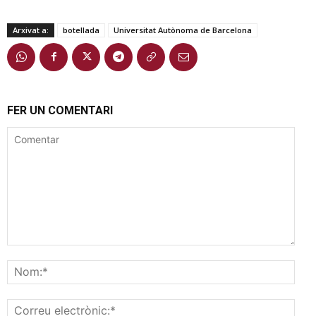
Arxivat a:
botellada
Universitat Autònoma de Barcelona
FER UN COMENTARI
Comentar
Nom
Corr