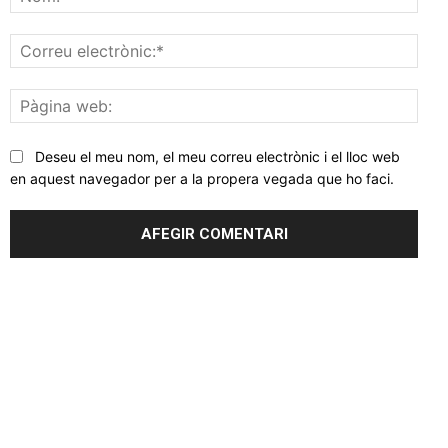
Corr
elec
Pàgi
web
Deseu el meu nom, el meu correu electrònic i el lloc web
en aquest navegador per a la propera vegada que ho faci.