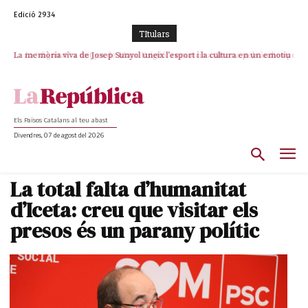
Edició 2934
TItulars
La memòria viva de Josep Sunyol uneix l’esport i la cultura en un emotiu
La “dignitat” a mitges de Marc Puigtió: renuncia a Girona pels àudios però
s’aferra als càrrecs remunerats de Sant Julià i el Consell Comarcal
homenatge a Guadarrama pel seu 90è aniversari
Els Països Catalans al teu abast
Divendres, 07 de agost del 2026
La total falta d’humanitat
d’Iceta: creu que visitar els
presos és un parany polític