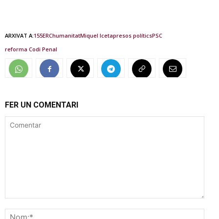
ARXIVAT A:
155
ERC
humanitat
Miquel Iceta
presos polítics
PSC
reforma Codi Penal
FER UN COMENTARI
Comentar
Nom