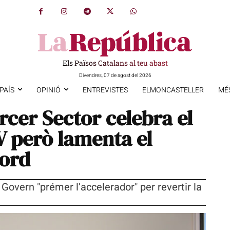
Els Països Catalans al teu abast
Divendres, 07 de agost del 2026
PAÍS
OPINIÓ
ENTREVISTES
ELMONCASTELLER
MÉ
rcer Sector celebra el
V però lamenta el
cord
 Govern "prémer l'accelerador" per revertir la