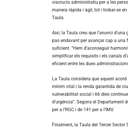
viacrucis administratiu per a les per
manera ràpida i àgil, tot i trobar-se 
Taula.
Així, la Taula creu que l’anunci d’una 
pas endavant per avançar cap a una fi
suficient. “Hem d’aconseguir harmonitz
simplificar els requisits i els canals 
eficient entre les dues administracion
La Taula considera que aquest acord h
mínim vital i la renda garantida de c
vulnerabilitat social i 66 dies conti
d’urgència”. Segons el Departament de 
per a l’RGC i de 141 per a l’IMV.
Finalment, la Taula del Tercer Sector