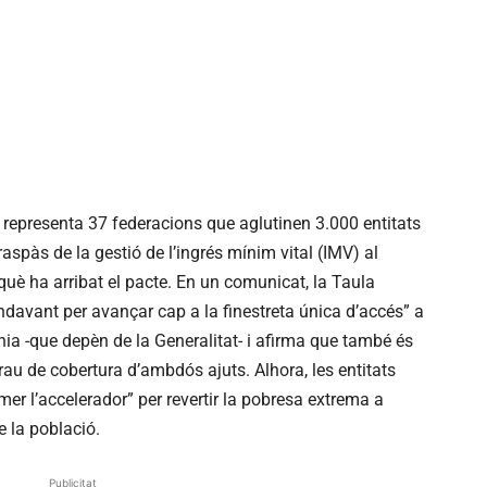
e representa 37 federacions que aglutinen 3.000 entitats
raspàs de la gestió de l’ingrés mínim vital (IMV) al
què ha arribat el pacte. En un comunicat, la Taula
ndavant per avançar cap a la finestreta única d’accés” a
nia -que depèn de la Generalitat- i afirma que també és
rau de cobertura d’ambdós ajuts. Alhora, les entitats
mer l’accelerador” per revertir la pobresa extrema a
e la població.
Publicitat