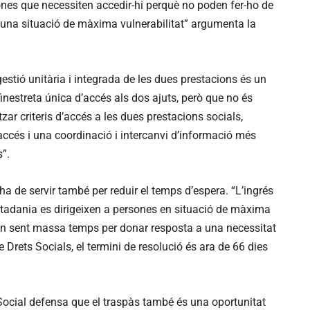
sones que necessiten accedir-hi perquè no poden fer-ho de
en una situació de màxima vulnerabilitat” argumenta la
gestió unitària i integrada de les dues prestacions és un
nestreta única d’accés als dos ajuts, però que no és
ar criteris d’accés a les dues prestacions socials,
d’accés i una coordinació i intercanvi d’informació més
s”.
a de servir també per reduir el temps d’espera. “L’ingrés
iutadania es dirigeixen a persones en situació de màxima
nuen sent massa temps per donar resposta a una necessitat
Drets Socials, el termini de resolució és ara de 66 dies
 Social defensa que el traspàs també és una oportunitat