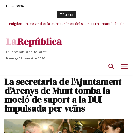
Edició 2936
TItulars
Puigdemont reivindica la transparència del seu retorn i manté el pols
ferm per la plena llibertat dels encausats
Els Països Catalans al teu abast
Diumenge, 09 de agost del 2026
La secretaria de l’Ajuntament
d’Arenys de Munt tomba la
moció de suport a la DUI
impulsada per veïns