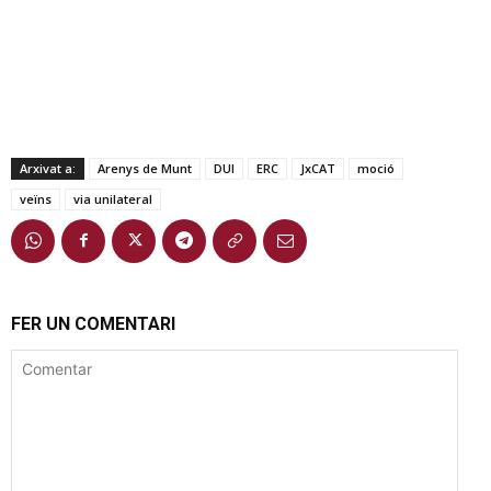
Arxivat a:
Arenys de Munt
DUI
ERC
JxCAT
moció
veïns
via unilateral
FER UN COMENTARI