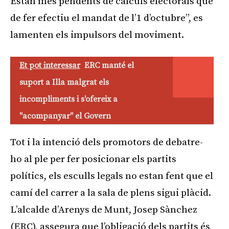
Estan més pendents de càlculs electorals que
de fer efectiu el mandat de l’1 d’octubre”, es
lamenten els impulsors del moviment.
Et pot interessar
ERC manté el
suport a Illa malgrat els
incompliments i s'ofereix a
"acompanyar" el Govern
Tot i la intenció dels promotors de debatre-
ho al ple per fer posicionar els partits
polítics, els esculls legals no estan fent que el
camí del carrer a la sala de plens sigui plàcid.
L’alcalde d’Arenys de Munt, Josep Sànchez
(ERC), assegura que l’obligació dels partits és