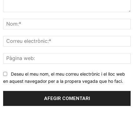
Comentar
Nom
Corr
elec
Pàgi
web
Deseu el meu nom, el meu correu electrònic i el lloc web
en aquest navegador per a la propera vegada que ho faci.