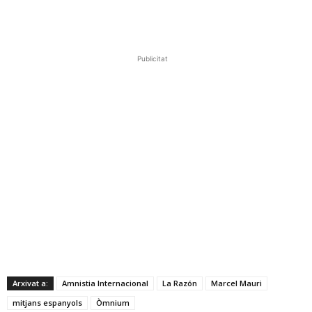
Publicitat
Arxivat a:
Amnistia Internacional
La Razón
Marcel Mauri
mitjans espanyols
Òmnium