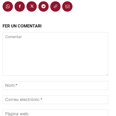
FER UN COMENTARI
Comentar
Nom
Corr
elec
Pàgi