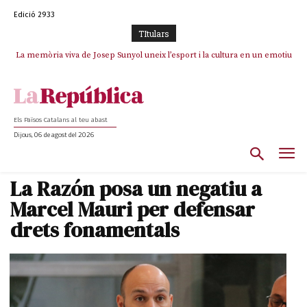
Edició 2933
TItulars
La memòria viva de Josep Sunyol uneix l’esport i la cultura en un emotiu
La “dignitat” a mitges de Marc Puigtió: renuncia a Girona pels àudios però
s’aferra als càrrecs remunerats de Sant Julià i el Consell Comarcal
homenatge a Guadarrama pel seu 90è aniversari
Els Països Catalans al teu abast
Dijous, 06 de agost del 2026
La Razón posa un negatiu a
Marcel Mauri per defensar
drets fonamentals