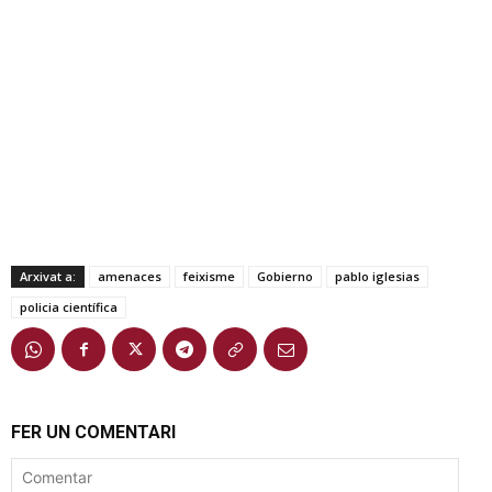
Arxivat a:
amenaces
feixisme
Gobierno
pablo iglesias
policia científica
FER UN COMENTARI