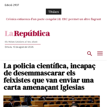
Edició 2937
TItulars
Crònica estiuenca d’un pacte congelat (4): ERC permet un altre flagrant
Rufián boicoteja l’estratègia d’acostament a Junts d’Oriol Junqueras
incompliment de l’acord, les seleccions catalanes un cop més
sacrificades
Els Països Catalans al teu abast
Dilluns, 10 de agost del 2026
La policia científica, incapaç
de desemmascarar els
feixistes que van enviar una
carta amenaçant Iglesias