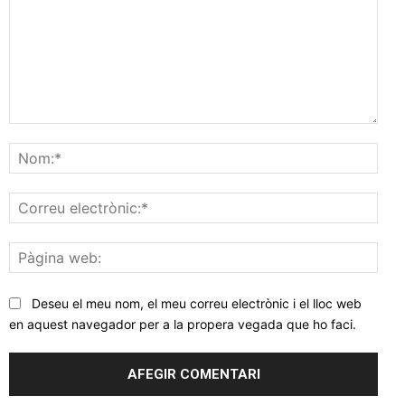
Comentar
Nom
Corr
elec
Pàgi
web
Deseu el meu nom, el meu correu electrònic i el lloc web
en aquest navegador per a la propera vegada que ho faci.