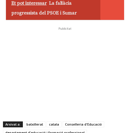
Et pot interessar
La fal·làcia
progressista del PSOE i Sumar
Publicitat
Arxivat a:
batxillerat
catala
Conselleria d'Educació
departament d'educació i formació professional