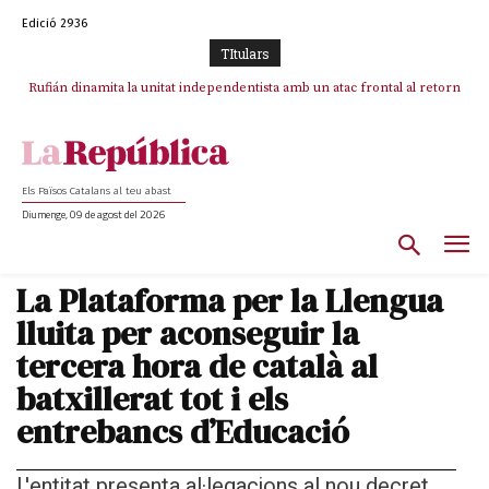
Edició 2936
TItulars
Rufián dinamita la unitat independentista amb un atac frontal al retorn
Puigdemont reivindica la transparència del seu retorn i manté el pols
ferm per la plena llibertat dels encausats
de Puigdemont
Els Països Catalans al teu abast
Diumenge, 09 de agost del 2026
La Plataforma per la Llengua
lluita per aconseguir la
tercera hora de català al
batxillerat tot i els
entrebancs d’Educació
L'entitat presenta al·legacions al nou decret