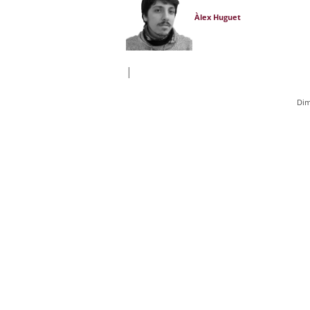
Àlex Huguet
|
Dim