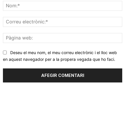
Nom
Corr
elec
Pàgi
web
Deseu el meu nom, el meu correu electrònic i el lloc web
en aquest navegador per a la propera vegada que ho faci.