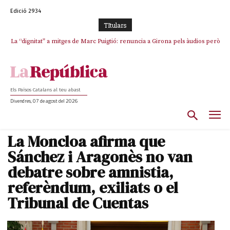
Edició 2934
TItulars
La “dignitat” a mitges de Marc Puigtió: renuncia a Girona pels àudios però
s’aferra als càrrecs remunerats de Sant Julià i el Consell Comarcal
Els Països Catalans al teu abast
Divendres, 07 de agost del 2026
La Moncloa afirma que
Sánchez i Aragonès no van
debatre sobre amnistia,
referèndum, exiliats o el
Tribunal de Cuentas